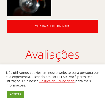
VER CARTA DE DRINKS
Avaliações
a
"Excelente restaurante: melhor chinês
contemporâneo que já provei, equipe atenciosa,
Nós utilizamos cookies em nosso website para personalizar
sua experiência. Clicando em "ACEITAR" você permite a
ambiente lindo e preço justo."
utilização. Leia nossa
Política de Privacidade
para mais
Thais Serra
informações.
ACEITAR